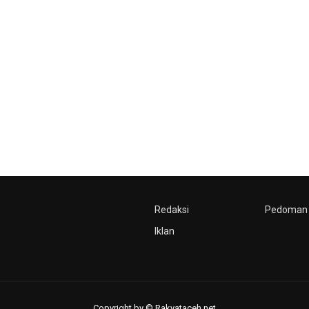
Redaksi
Pedoman 
Iklan
Copyright by © Rakyataceh.net