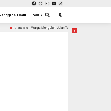
Nanggroe Timur
Politik
Warga Mengeluh, Jalan Tak Pernah Disiram
12 jam lalu
12 jam 
x