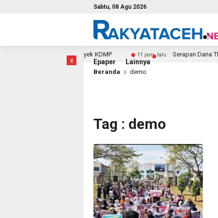
Sabtu, 08 Agu 2026
duga Bawa Kabur Uang Proyek KDMP
Serapan Dana TKD d
11 jam lalu
x
Epaper
Lainnya
Beranda
demo
Tag : demo