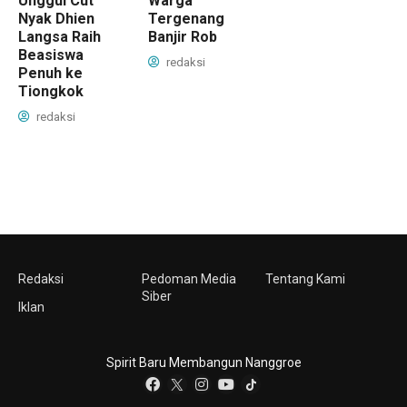
Unggul Cut
Warga
Nyak Dhien
Tergenang
Langsa Raih
Banjir Rob
Beasiswa
redaksi
Penuh ke
Tiongkok
redaksi
Redaksi
Pedoman Media
Tentang Kami
Siber
Iklan
Spirit Baru Membangun Nanggroe