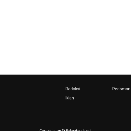
Redaksi
Pedoman 
Iklan
Copyright by © Rakyataceh.net