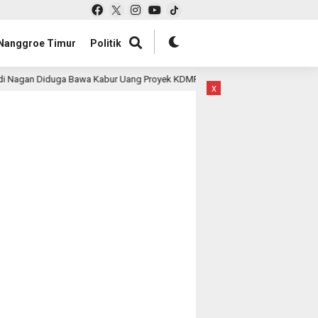
Nanggroe Timur
Politik
Nagan Diduga Bawa Kabur Uang Proyek KDMP
Serapan Da
1 hari lalu
x