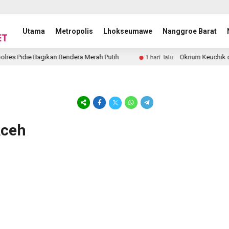
Utama
Metropolis
Lhokseumawe
Nanggroe Barat
es Pidie Bagikan Bendera Merah Putih
Oknum Keuchik di 
1 hari lalu
Aceh