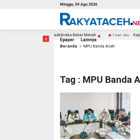
Minggu, 09 Agu 2026
mulainya Pembinaan Calon Paskibraka Bener Meriah
Kapolr
1 hari lalu
x
Epaper
Lainnya
Beranda
MPU Banda Aceh
Tag : MPU Banda 