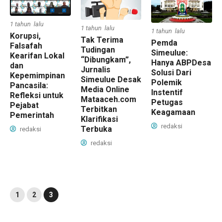
1 tahun lalu
1 tahun lalu
1 tahun lalu
Korupsi,
Tak Terima
Pemda
Falsafah
Tudingan
Simeulue:
Kearifan Lokal
“Dibungkam”,
Hanya ABPDesa
dan
Jurnalis
Solusi Dari
Kepemimpinan
Simeulue Desak
Polemik
Pancasila:
Media Online
Instentif
Refleksi untuk
Mataaceh.com
Petugas
Pejabat
Terbitkan
Keagamaan
Pemerintah
Klarifikasi
redaksi
Terbuka
redaksi
redaksi
1
2
3