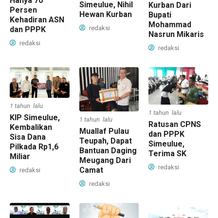
Hanya 70
Simeulue, Nihil
Kurban Dari
Persen
Hewan Kurban
Bupati
Kehadiran ASN
Mohammad
redaksi
dan PPPK
Nasrun Mikaris
redaksi
redaksi
1 tahun lalu
1 tahun lalu
KIP Simeulue,
1 tahun lalu
Ratusan CPNS
Kembalikan
Muallaf Pulau
dan PPPK
Sisa Dana
Teupah, Dapat
Simeulue,
Pilkada Rp1,6
Bantuan Daging
Terima SK
Miliar
Meugang Dari
redaksi
Camat
redaksi
redaksi