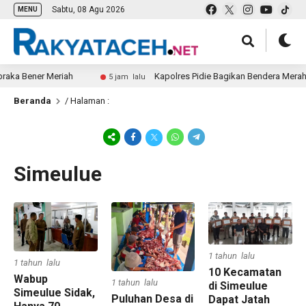
Sabtu, 08 Agu 2026
MENU
aka Bener Meriah
Kapolres Pidie Bagikan Bendera Merah Pu
5 jam lalu
Beranda
/ Halaman :
Simeulue
1 tahun lalu
1 tahun lalu
10 Kecamatan
Wabup
1 tahun lalu
di Simeulue
Simeulue Sidak,
Puluhan Desa di
Dapat Jatah