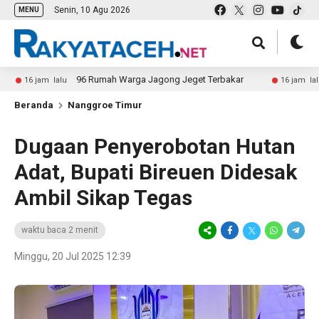
Senin, 10 Agu 2026
MENU
96 Rumah Warga Jagong Jeget Terbakar
Kes
16 jam lalu
16 jam lalu
Beranda
Nanggroe Timur
Dugaan Penyerobotan Hutan
Adat, Bupati Bireuen Didesak
Ambil Sikap Tegas
waktu baca 2 menit
Minggu, 20 Jul 2025 12:39