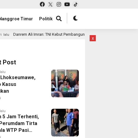
Nanggroe Timur
Politik
 Ali Imran: TNI Kebut Pembangunan Ratusan Jembatan di Aceh, Infrastruktur 
x
t Post
lalu
 Lhokseumawe,
 Kasus
ikan
i
lalu
h 5 Jam Terhenti,
 Perumdam Tirta
la WTP Pasi
ot Dapat Normal
i