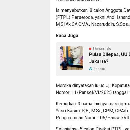
Ia menyebutkan, 8 calon Anggota 
(PTPL) Perseroda, yakni Andi Isnanda
M.Si.Ak.CA.CMA., Nazaruddin, S.Sos., 
Baca Juga
1 tahun lalu
Pulau Dilepas, UU D
Jakarta?
redaksi
Mereka dinyatakan lulus Uji Kepatu
Nomor: 11/Pansel/VI/2025 tanggal 1
Kemudian, 3 nama lainnya masing-masi
Yusri Kasim, S.E., M.Si., CPM, CPAr
Pengumuman Nomor: 06/Pansel/VIII 
Selanjutnya 5 calon Direksi PTPL, yai