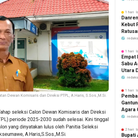
Kembal
1 hari l
Danrem
Kebut
Ratusa
Aceh, I
redaks
Priori
Pasca
1 hari l
Empat 
Sabu 
Utara 
redaks
1 hari l
Pemba
atan Dewan Komisaris dan Direksi PTPL, A.Haris, S.Sos.,M.Si.
Gantung
Agara 
ahap seleksi Calon Dewan Komisaris dan Direksi
redaks
 periode 2025-2030 sudah selesai. Kini tinggal
n yang dinyatakan lulus oleh Panitia Seleksi
2 hari l
okseumawe, A.Haris,S.Sos.,M.Si.
Bupati