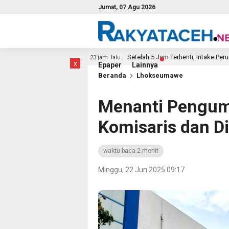
Jumat, 07 Agu 2026
culikan
Setelah 5 Jam Terhenti, Intake Perumdam Tirta
23 jam lalu
x
Epaper
Lainnya
Beranda
Lhokseumawe
Menanti Pengu
Komisaris dan D
waktu baca 2 menit
Minggu, 22 Jun 2025 09:17