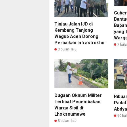
Guber
Bantu
Tinjau Jalan IJD di
Bapan
Kembang Tanjong
yang 
Wagub Aceh Dorong
Warg
Perbaikan Infrastruktur
7 bula
3 bulan lalu
Dugaan Oknum Militer
Ribua
Terlibat Penembakan
Padat
Warga Sipil di
Abdya
Lhokseumawe
10 bul
8 bulan lalu