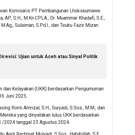
Dewan Komisaris PT Pembangunan Lhokseumawe
, AP., S.H., M.Kn.CPLA., Dr. Muammar Khadafi, S.E.,
M.Ag., Sulaiman, S.Pd.I., dan Teuku Fazir Mizan.
irevisi: Ujian untuk Aceh atau Sinyal Politik
tan dan Kelayakan (UKK) berdasarkan Pengumuman
6 Juni 2025.
ng Romi Amrizal, S.H., Suryadi, S.Sos., M.M., dan
b. Mereka yang dinyatakan lulus UKK berdasarkan
/2024 tanggal 23 Agustus 2024.
tu Andi Rachmat Mulyadi, S.Sos., Habibillah, S.E.,