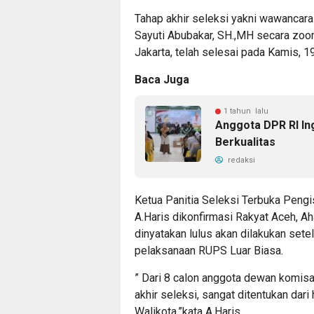
Tahap akhir seleksi yakni wawancar
Sayuti Abubakar, SH.,MH secara zoo
Jakarta, telah selesai pada Kamis, 1
Baca Juga
1 tahun lalu
Anggota DPR RI I
Berkualitas
redaksi
Ketua Panitia Seleksi Terbuka Peng
A.Haris dikonfirmasi Rakyat Aceh, 
dinyatakan lulus akan dilakukan set
pelaksanaan RUPS Luar Biasa.
” Dari 8 calon anggota dewan komisar
akhir seleksi, sangat ditentukan da
Walikota,”kata A.Haris.