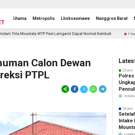
Utama
Metropolis
Lhokseumawe
Nanggroe Barat
 Mountala WTP Pasi Lamgarot Dapat Normal Kembali.
Danrem
1 hari lalu
muman Calon Dewan
Lates
23 jam 
ireksi PTPL
Polres
Ungkap
Pencul
redaks
23 jam 
Setela
Intake
Mounta
Lamgar
redaks