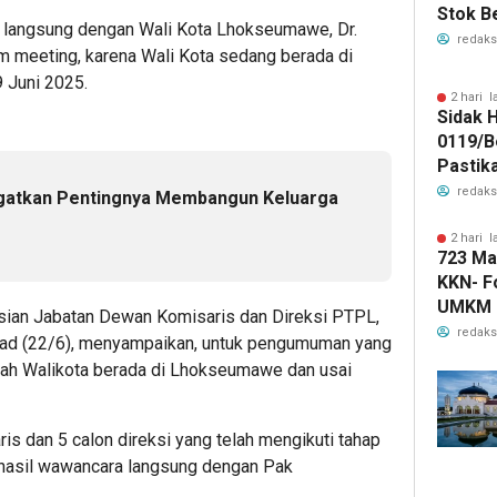
Stok B
a langsung dengan Wali Kota Lhokseumawe, Dr.
redaks
m meeting, karena Wali Kota sedang berada di
9 Juni 2025.
2 hari l
Sidak 
0119/B
Pastik
Judi On
redaks
ngatkan Pentingnya Membangun Keluarga
2 hari l
723 Ma
KKN- F
UMKM 
isian Jabatan Dewan Komisaris dan Direksi PTPL,
redaks
Ahad (22/6), menyampaikan, untuk pengumuman yang
elah Walikota berada di Lhokseumawe dan usai
is dan 5 calon direksi yang telah mengikuti tahap
ri hasil wawancara langsung dengan Pak