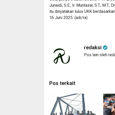
Junaidi, S.E., Ir. Muntazar, S.T., M.T.,
itu dinyatakan lulus UKK berdasar
16 Juni 2025. (adi/ra)
redaksi
Pos lain oleh red
Pos terkait