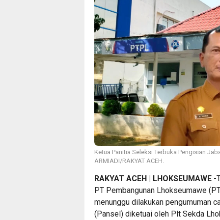
Ketua Panitia Seleksi Terbuka Pengisian Jab
ARMIADI/RAKYAT ACEH.
RAKYAT ACEH | LHOKSEUMAWE
-T
PT Pembangunan Lhokseumawe (PTPL)
menunggu dilakukan pengumuman calo
(Pansel) diketuai oleh Plt Sekda Lh