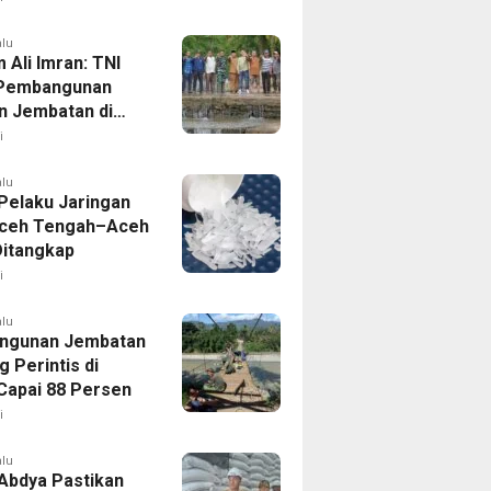
i.
alu
 Ali Imran: TNI
 Pembangunan
n Jembatan di
nfrastruktur Jadi
i
tas Pemulihan
bencana
alu
Pelaku Jaringan
Aceh Tengah–Aceh
Ditangkap
i
alu
ngunan Jembatan
 Perintis di
Capai 88 Persen
i
alu
 Abdya Pastikan