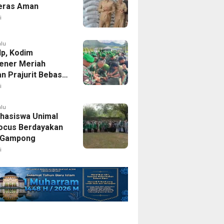
eras Aman
i
alu
Hp, Kodim
ener Meriah
an Prajurit Bebas
line
i
alu
hasiswa Unimal
ocus Berdayakan
Gampong
i