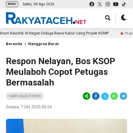
Sabtu, 08 Agu 2026
MENU
chik di Nagan Diduga Bawa Kabur Uang Proyek KDMP
S
19 jam lalu
Beranda
Nanggroe Barat
Respon Nelayan, Bos KSOP
Meulaboh Copot Petugas
Bermasalah
waktu baca 3 menit
Selasa, 7 Okt 2025 06:54