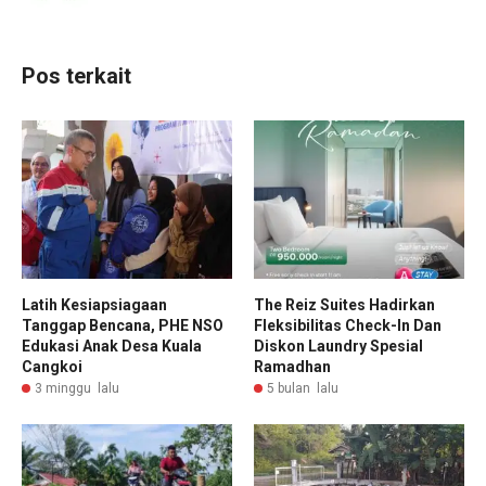
Pos terkait
Latih Kesiapsiagaan
The Reiz Suites Hadirkan
Tanggap Bencana, PHE NSO
Fleksibilitas Check-In Dan
Edukasi Anak Desa Kuala
Diskon Laundry Spesial
Cangkoi
Ramadhan
3 minggu lalu
5 bulan lalu