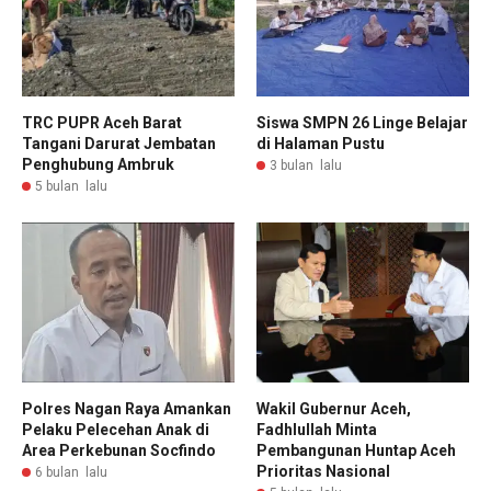
TRC PUPR Aceh Barat
Siswa SMPN 26 Linge Belajar
Tangani Darurat Jembatan
di Halaman Pustu
Penghubung Ambruk
3 bulan lalu
5 bulan lalu
Polres Nagan Raya Amankan
Wakil Gubernur Aceh,
Pelaku Pelecehan Anak di
Fadhlullah Minta
Area Perkebunan Socfindo
Pembangunan Huntap Aceh
Prioritas Nasional
6 bulan lalu