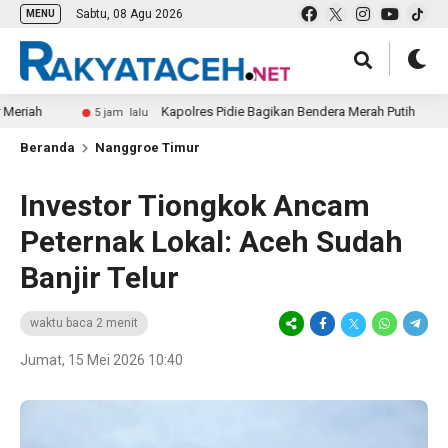
Sabtu, 08 Agu 2026
MENU
Kapolres Pidie Bagikan Bendera Merah Putih
5 jam lalu
19 jam
Beranda
Nanggroe Timur
Investor Tiongkok Ancam
Peternak Lokal: Aceh Sudah
Banjir Telur
waktu baca 2 menit
Jumat, 15 Mei 2026 10:40