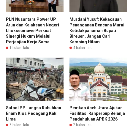
PLN Nusantara Power UP
Murdani Yusuf: Kekacauan
Arun dan Kejaksaan Negeri
Penanganan Bencana Murni
Lhokseumawe Perkuat
Ketidakpahaman Bupati
Sinergi Hukum Melalui
Bireuen, Jangan Cari
Perjanjian Kerja Sama
Kambing Hitam
1 bulan lalu
4 bulan lalu
Satpol PP Langsa Rubuhkan
Pemkab Aceh Utara Ajukan
Enam Kios Pedagang Kaki
Fasilitasi Ranperbup Belanja
Lima
Pendahuluan APBK 2026
6 bulan lalu
7 bulan lalu