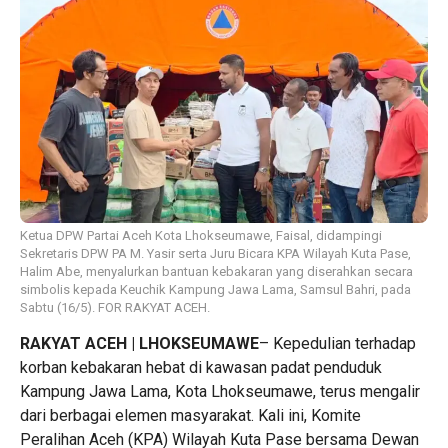
Ketua DPW Partai Aceh Kota Lhokseumawe, Faisal, didampingi
Sekretaris DPW PA M. Yasir serta Juru Bicara KPA Wilayah Kuta Pase,
Halim Abe, menyalurkan bantuan kebakaran yang diserahkan secara
simbolis kepada Keuchik Kampung Jawa Lama, Samsul Bahri, pada
Sabtu (16/5). FOR RAKYAT ACEH.
RAKYAT ACEH | LHOKSEUMAWE
– Kepedulian terhadap
korban kebakaran hebat di kawasan padat penduduk
Kampung Jawa Lama, Kota Lhokseumawe, terus mengalir
dari berbagai elemen masyarakat. Kali ini, Komite
Peralihan Aceh (KPA) Wilayah Kuta Pase bersama Dewan