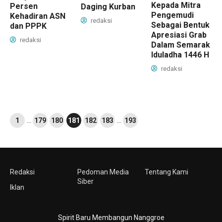
Kepada Mitra
Persen
Daging Kurban
Pengemudi
Kehadiran ASN
redaksi
Sebagai Bentuk
dan PPPK
Apresiasi Grab
redaksi
Dalam Semarak
Iduladha 1446 H
redaksi
1
…
179
180
181
182
183
…
193
Redaksi
Pedoman Media
Tentang Kami
Siber
Iklan
Spirit Baru Membangun Nanggroe