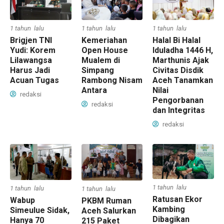
1 tahun lalu
1 tahun lalu
1 tahun lalu
Kemeriahan
Brigjen TNI
Halal Bi Halal
Open House
Yudi: Korem
Iduladha 1446 H,
Mualem di
Lilawangsa
Marthunis Ajak
Simpang
Harus Jadi
Civitas Disdik
Rambong Nisam
Acuan Tugas
Aceh Tanamkan
Antara
Nilai
redaksi
Pengorbanan
redaksi
dan Integritas
redaksi
1 tahun lalu
1 tahun lalu
1 tahun lalu
Ratusan Ekor
Wabup
PKBM Ruman
Kambing
Simeulue Sidak,
Aceh Salurkan
Dibagikan
Hanya 70
215 Paket