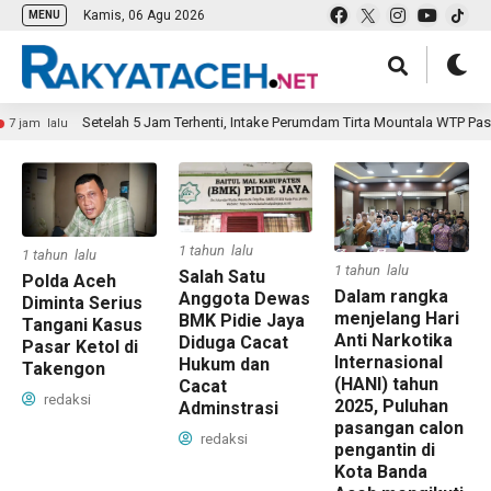
Kamis, 06 Agu 2026
MENU
Setelah 5 Jam Terhenti, Intake Perumdam Tirta Mountala WTP Pasi 
 jam lalu
1 tahun lalu
1 tahun lalu
1 tahun lalu
Salah Satu
Polda Aceh
Dalam rangka
Anggota Dewas
Diminta Serius
menjelang Hari
BMK Pidie Jaya
Tangani Kasus
Anti Narkotika
Diduga Cacat
Pasar Ketol di
Internasional
Hukum dan
Takengon
(HANI) tahun
Cacat
redaksi
2025, Puluhan
Adminstrasi
pasangan calon
redaksi
pengantin di
Kota Banda