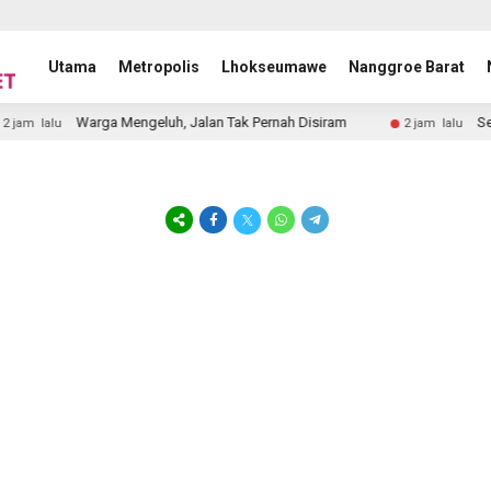
Utama
Metropolis
Lhokseumawe
Nanggroe Barat
Warga Mengeluh, Jalan Tak Pernah Disiram
Sekda
am lalu
2 jam lalu