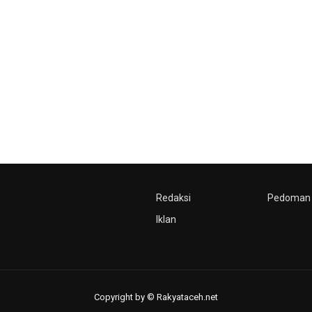
Redaksi
Pedoman 
Iklan
Copyright by © Rakyataceh.net