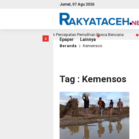
Jumat, 07 Agu 2026
aru 14 Persen, Pusat Desak Percepatan Pemulihan Pasca Bencana
2 j
x
Epaper
Lainnya
Beranda
Kemensos
Tag : Kemensos