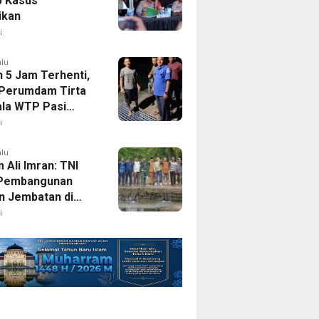
 Kasus
ikan
i
alu
h 5 Jam Terhenti,
 Perumdam Tirta
la WTP Pasi
ot Dapat Normal
i
i.
alu
 Ali Imran: TNI
 Pembangunan
n Jembatan di
nfrastruktur Jadi
i
tas Pemulihan
bencana