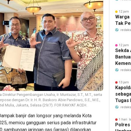
Benca
12 jam 
Warga 
Tak Pe
redaks
12 jam 
Sekda 
Bantuan
Kement
Pemuli
redaks
Terda
13 jam 
Kapold
sebaga
a Direktur Pengembangan Usaha, Ir. Muntazar, S.T., M.T., serta
Tugas 
pose dengan Dr. Ir. H. R. Baskoro Abie Pandowo, S.E., M.E.,
el Mulia, Jakarta, Selasa (29/7). FOR RAKYAT ACEH.
Aceh
redaks
ampak banjir dan longsor yang melanda Kota
1 hari l
, memicu gangguan serius pada infrastruktur
Polres
0 sambungan jaringan gas (jargas) dilaporkan