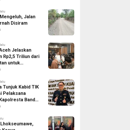
na
lalu
Mengeluh, Jalan
rnah Disiram
i
lalu
Aceh Jelaskan
 Rp2,5 Triliun dari
an untuk
han Pertanian
i
mpak Bencana
lalu
a Tunjuk Kabid TIK
i Pelaksana
Kapolresta Banda
i
alu
 Lhokseumawe,