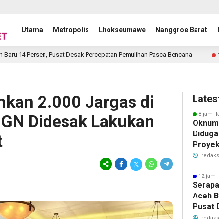
Utama
Metropolis
Lhokseumawe
Nanggroe Barat
, Pusat Desak Percepatan Pemulihan Pasca Bencana
Warg
12 jam lalu
kan 2.000 Jargas di
Lates
8 jam l
GN Didesak Lakukan
Oknum 
Diduga
t
Proye
redaks
12 jam 
Serapa
Aceh B
Pusat 
Pemuli
redaks