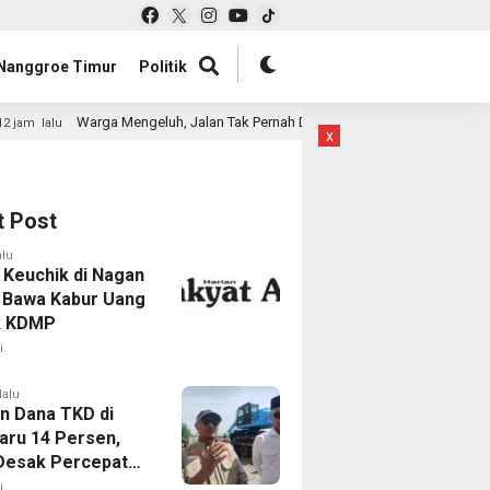
Nanggroe Timur
Politik
a Mengeluh, Jalan Tak Pernah Disiram
Sekda Aceh Jelas
12 jam lalu
x
t Post
alu
Keuchik di Nagan
 Bawa Kabur Uang
k KDMP
i
lalu
n Dana TKD di
aru 14 Persen,
Desak Percepatan
han Pasca
i