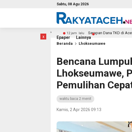
Sabtu, 08 Agu 2026
 Proyek KDMP
Serapan Dana TKD di Aceh Baru 14 Persen
12 jam lalu
x
Epaper
Lainnya
Beranda
Lhokseumawe
Bencana Lumpuh
Lhokseumawe, P
Pemulihan Cepa
waktu baca 2 menit
Kamis, 2 Apr 2026 09:13