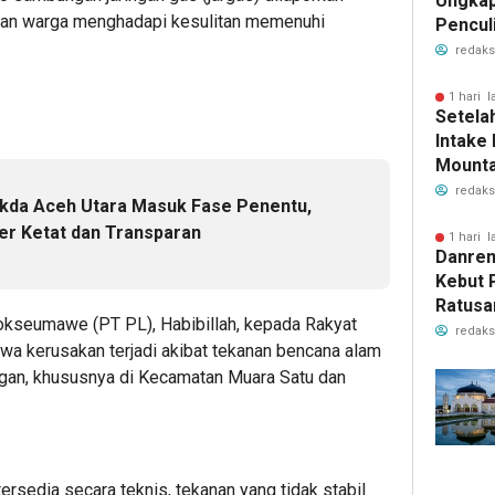
Ungkap
an warga menghadapi kesulitan memenuhi
Pencul
redaks
1 hari l
Setela
Intake
Mounta
Lamgar
redaks
kda Aceh Utara Masuk Fase Penentu,
Kembal
per Ketat dan Transparan
1 hari l
Danrem
Kebut
Ratusa
kseumawe (PT PL), Habibillah, kepada Rakyat
Aceh, I
redaks
wa kerusakan terjadi akibat tekanan bencana alam
Priori
ngan, khususnya di Kecamatan Muara Satu dan
Pasca
ersedia secara teknis, tekanan yang tidak stabil