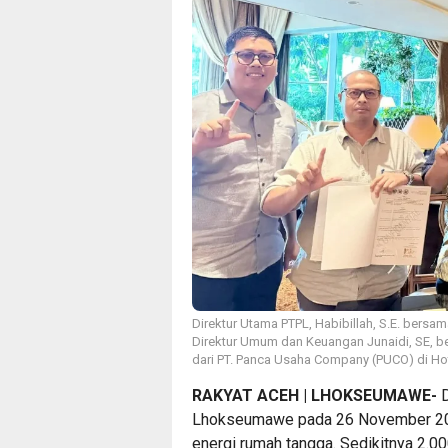
Direktur Utama PTPL, Habibillah, S.E. bersam
Direktur Umum dan Keuangan Junaidi, SE, ber
dari PT. Panca Usaha Company (PUCO) di Hot
RAKYAT ACEH | LHOKSEUMAWE-
D
Lhokseumawe pada 26 November 2025
energi rumah tangga. Sedikitnya 2.00