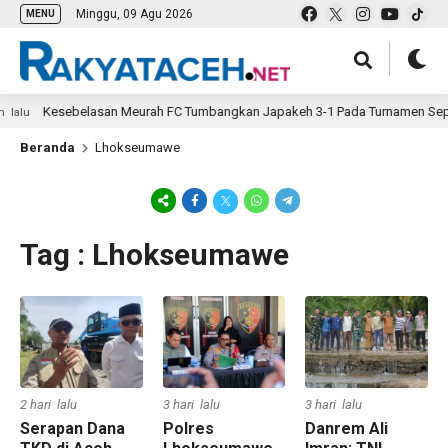
Minggu, 09 Agu 2026
MENU
Kesebelasan Meurah FC Tumbangkan Japakeh 3-1 Pada Turnamen Sepak 
lu
Beranda
Lhokseumawe
Tag : Lhokseumawe
2 hari lalu
3 hari lalu
3 hari lalu
Serapan Dana
Polres
Danrem Ali