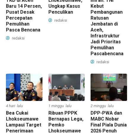
TKD di Aceh
Lhokseumawe,
Imran: TNI
Baru 14 Persen,
Ungkap Kasus
Kebut
Pusat Desak
Penculikan
Pembangunan
Percepatan
Ratusan
redaksi
Pemulihan
Jembatan di
Pasca Bencana
Aceh,
Infrastruktur
redaksi
Jadi Prioritas
Pemulihan
Pascabencana
redaksi
4 hari lalu
1 minggu lalu
2 minggu lalu
Bea Cukai
Ribuan PPPK
DPP-PWA dan
Lhokseumawe
Bernapas Lega,
MABC Nobar
Lampaui Target
Pemko
Final Piala Dunia
Penerimaan
Lhokseumawe
2026 Penuh