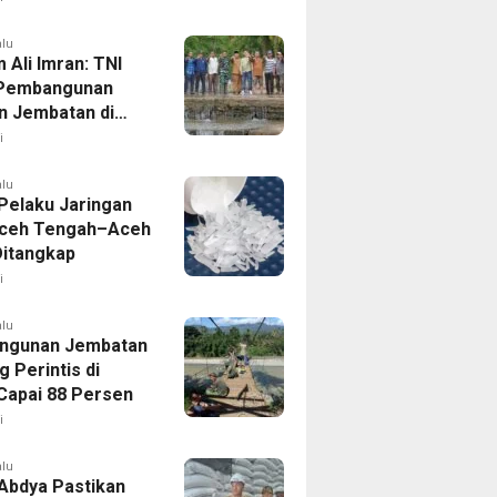
i.
alu
 Ali Imran: TNI
 Pembangunan
n Jembatan di
nfrastruktur Jadi
i
tas Pemulihan
bencana
alu
Pelaku Jaringan
Aceh Tengah–Aceh
Ditangkap
i
alu
ngunan Jembatan
 Perintis di
Capai 88 Persen
i
alu
 Abdya Pastikan