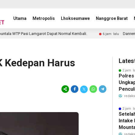
Utama
Metropolis
Lhokseumawe
Nanggroe Barat
asi Lamgarot Dapat Normal Kembali.
Danrem Ali Imran: TN
6 jam lalu
K Kedepan Harus
Lates
2 jam l
Polres
Ungkap
Pencul
redaks
2 jam l
Setela
Intake
Mounta
Lamgar
redaks