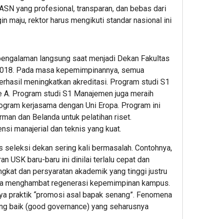
ASN yang profesional, transparan, dan bebas dari
gin maju, rektor harus mengikuti standar nasional ini
 pengalaman langsung saat menjadi Dekan Fakultas
2018. Pada masa kepemimpinannya, semua
erhasil meningkatkan akreditasi. Program studi S1
 A. Program studi S1 Manajemen juga meraih
program kerjasama dengan Uni Eropa. Program ini
an dan Belanda untuk pelatihan riset.
nsi manajerial dan teknis yang kuat.
 seleksi dekan sering kali bermasalah. Contohnya,
n USK baru-baru ini dinilai terlalu cepat dan
ngkat dan persyaratan akademik yang tinggi justru
ta menghambat regenerasi kepemimpinan kampus.
nya praktik “promosi asal bapak senang”. Fenomena
ang baik (good governance) yang seharusnya