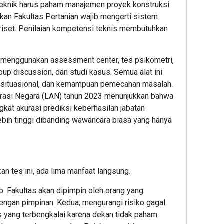
eknik harus paham manajemen proyek konstruksi
kan Fakultas Pertanian wajib mengerti sistem
il riset. Penilaian kompetensi teknis membutuhkan
i menggunakan assessment center, tes psikometri,
p discussion, dan studi kasus. Semua alat ini
 situasional, dan kemampuan pemecahan masalah.
trasi Negara (LAN) tahun 2023 menunjukkan bahwa
ngkat akurasi prediksi keberhasilan jabatan
lebih tinggi dibanding wawancara biasa yang hanya
n tes ini, ada lima manfaat langsung.
ob. Fakultas akan dipimpin oleh orang yang
engan pimpinan. Kedua, mengurangi risiko gagal
tas yang terbengkalai karena dekan tidak paham