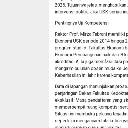
2025. Tujuannya jelas: menghasilkan 
intervensi politik. Jika USK serius in
Pentingnya Uji Kompetensi
Rektor Prof. Mirza Tabrani memiliki
Ekonomi USK periode 2014 hingga 
program studi di Fakultas Ekonomi b
Ekonomi Pembangunan naik dari B ke
akreditasi A. Ia juga memfasilitasi 
mengirim puluhan dosen muda ke Jerm
Keberhasilan ini lahir karena kompete
Data di lapangan menunjukkan proses
penjaringan Dekan Fakultas Kedoktera
eksklusif. Masa pendaftaran yang si
mempersempit ruang kompetisi ser
Situasi ini membuka peluang terjadi
seperti ini mengancam tata kelola y
menjadi marwah dunia universitas.