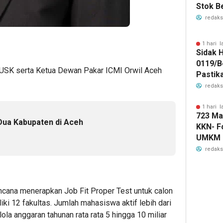
Stok B
redaks
1 hari l
Sidak 
0119/B
 USK serta Ketua Dewan Pakar ICMI Orwil Aceh
Pastik
Judi On
redaks
1 hari l
723 Ma
Dua Kabupaten di Aceh
KKN- F
UMKM 
redaks
ncana menerapkan Job Fit Proper Test untuk calon
iki 12 fakultas. Jumlah mahasiswa aktif lebih dari
ola anggaran tahunan rata rata 5 hingga 10 miliar