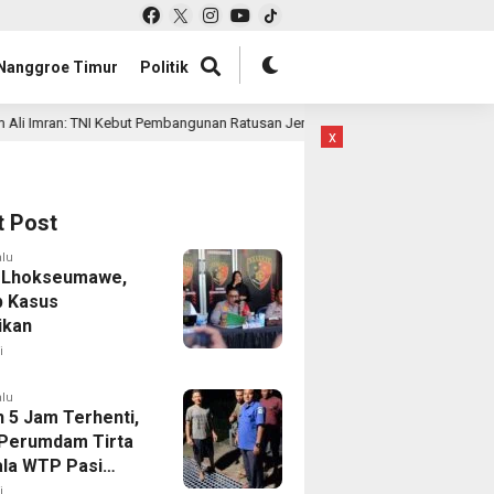
Nanggroe Timur
Politik
I Kebut Pembangunan Ratusan Jembatan di Aceh, Infrastruktur Jadi Prioritas
x
t Post
alu
 Lhokseumawe,
 Kasus
ikan
i
alu
h 5 Jam Terhenti,
 Perumdam Tirta
la WTP Pasi
ot Dapat Normal
i