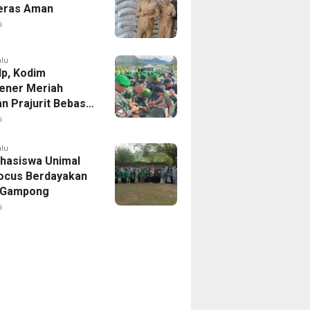
eras Aman
i
alu
Hp, Kodim
ener Meriah
an Prajurit Bebas
line
i
alu
hasiswa Unimal
ocus Berdayakan
Gampong
i