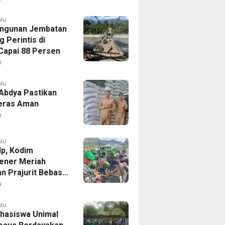
alu
ngunan Jembatan
 Perintis di
Capai 88 Persen
i
alu
 Abdya Pastikan
eras Aman
i
alu
Hp, Kodim
ener Meriah
an Prajurit Bebas
line
i
alu
hasiswa Unimal