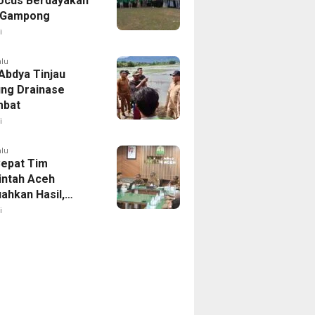
ocus Berdayakan
Gampong
i
alu
 Abdya Tinjau
ng Drainase
mbat
i
alu
Cepat Tim
ntah Aceh
hkan Hasil,
ina Tambah
i
uran BBM untuk