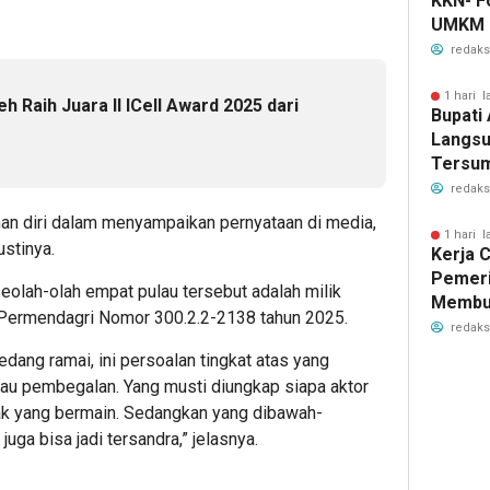
KKN- F
UMKM 
redaks
1 hari l
h Raih Juara II ICell Award 2025 dari
Bupati
Langsu
Tersu
redaks
han diri dalam menyampaikan pernyataan di media,
1 hari l
ustinya.
Kerja 
Pemeri
olah-olah empat pulau tersebut adalah milik
Membua
 Permendagri Nomor 300.2.2-2138 tahun 2025.
Pertam
redaks
Penyal
dang ramai, ini persoalan tingkat atas yang
Aceh
tau pembegalan. Yang musti diungkap siapa aktor
pak yang bermain. Sedangkan yang dibawah-
juga bisa jadi tersandra,” jelasnya.