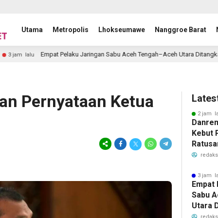
Utama
Metropolis
Lhokseumawe
Nanggroe Barat
Empat Pelaku Jaringan Sabu Aceh Tengah–Aceh Utara Ditangkap
5 
kan Pernyataan Ketua
Lates
2 jam l
Danrem
Kebut
Ratusa
Aceh, I
redaks
Priori
Pasca
3 jam l
Empat 
Sabu 
Utara 
redaks