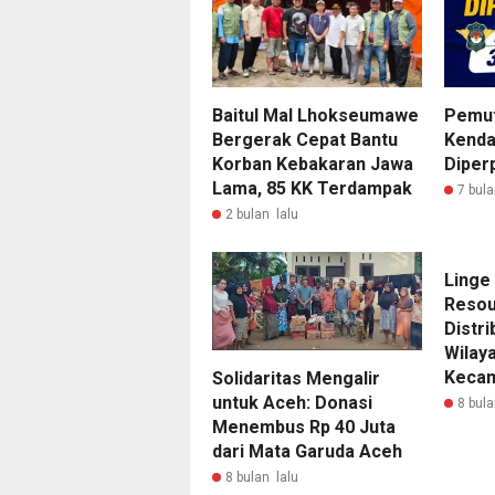
Baitul Mal Lhokseumawe
Pemut
Bergerak Cepat Bantu
Kenda
Korban Kebakaran Jawa
Diper
Lama, 85 KK Terdampak
7 bula
2 bulan lalu
Linge
Resou
Distri
Wilaya
Kecam
Solidaritas Mengalir
untuk Aceh: Donasi
8 bula
Menembus Rp 40 Juta
dari Mata Garuda Aceh
8 bulan lalu