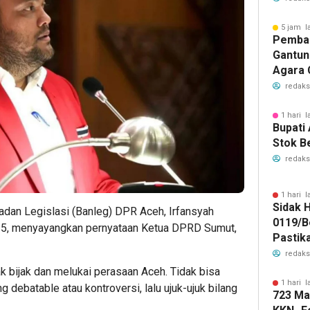
5 jam l
Pemba
Gantung
Agara 
redaks
1 hari l
Bupati
Stok B
redaks
1 hari l
Sidak 
dan Legislasi (Banleg) DPR Aceh, Irfansyah
0119/B
025, menyayangkan pernyataan Ketua DPRD Sumut,
Pastik
Judi On
redaks
k bijak dan melukai perasaan Aceh. Tidak bisa
1 hari l
debatable atau kontroversi, lalu ujuk-ujuk bilang
723 Ma