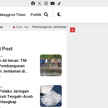
Nanggroe Timur
Politik
Pembangunan Jembatan Gantung Perintis di Agara Capai 88 Persen
jam lalu
x
t Post
alu
 Ali Imran: TNI
 Pembangunan
n Jembatan di
nfrastruktur Jadi
i
tas Pemulihan
bencana
alu
Pelaku Jaringan
Aceh Tengah–Aceh
Ditangkap
i