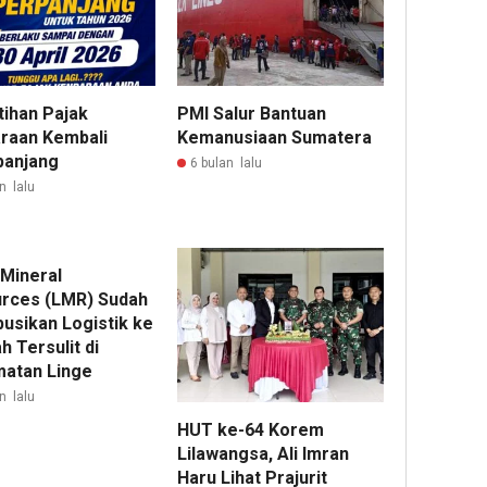
ihan Pajak
PMI Salur Bantuan
raan Kembali
Kemanusiaan Sumatera
panjang
6 bulan lalu
n lalu
 Mineral
rces (LMR) Sudah
busikan Logistik ke
h Tersulit di
atan Linge
n lalu
HUT ke-64 Korem
Lilawangsa, Ali Imran
Haru Lihat Prajurit