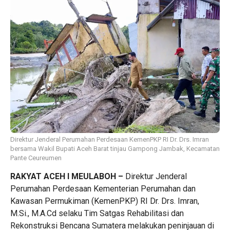
Direktur Jenderal Perumahan Perdesaan KemenPKP RI Dr. Drs. Imran
bersama Wakil Bupati Aceh Barat tinjau Gampong Jambak, Kecamatan
Pante Ceureumen
RAKYAT ACEH I MEULABOH –
Direktur Jenderal
Perumahan Perdesaan Kementerian Perumahan dan
Kawasan Permukiman (KemenPKP) RI Dr. Drs. Imran,
M.Si., M.A.Cd selaku Tim Satgas Rehabilitasi dan
Rekonstruksi Bencana Sumatera melakukan peninjauan di