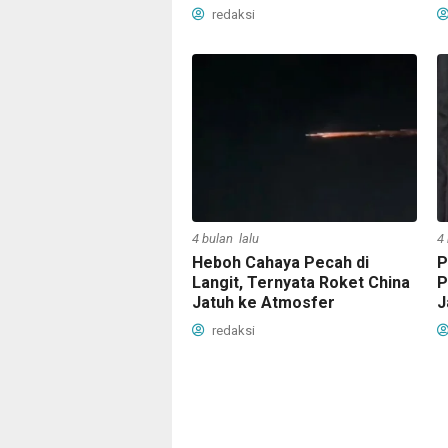
redaksi
4 bulan lalu
4
Heboh Cahaya Pecah di
P
Langit, Ternyata Roket China
P
Jatuh ke Atmosfer
J
redaksi