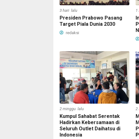
3 hari lalu
1
Presiden Prabowo Pasang
I
Target Piala Dunia 2030
P
N
redaksi
2 minggu lalu
2
Kumpul Sahabat Serentak
M
Hadirkan Kebersamaan di
M
Seluruh Outlet Daihatsu di
P
Indonesia
P