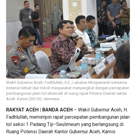
Wakil Gubernur Aceh, Fadhlullah, S.E., Lakukan Musyawarah bersama
Instansi terkait dan tokoh masyarakat menyangkut dengan percepatan
pembangunan jalan tol sibanceh di ruang rapat Potensi Daerah setda
Aceh. Kamis (30/10). istimewa
RAKYAT ACEH | BANDA ACEH
– Wakil Gubernur Aceh, H.
Fadhlullah, memimpin rapat percepatan pembangunan jalan
tol seksi 1 Padang Tiji–Seulimeum yang berlangsung di
Ruang Potensi Daerah Kantor Gubernur Aceh, Kamis