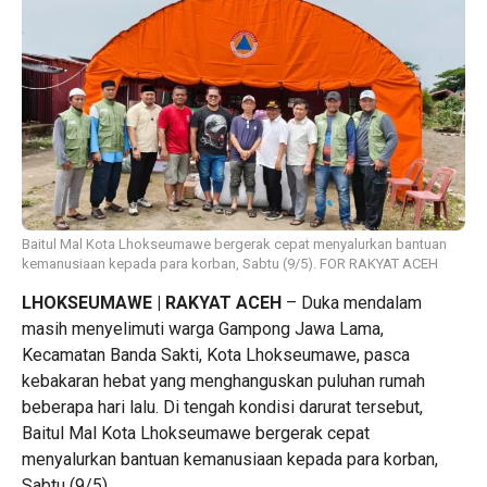
Baitul Mal Kota Lhokseumawe bergerak cepat menyalurkan bantuan
kemanusiaan kepada para korban, Sabtu (9/5). FOR RAKYAT ACEH
LHOKSEUMAWE | RAKYAT ACEH
– Duka mendalam
masih menyelimuti warga Gampong Jawa Lama,
Kecamatan Banda Sakti, Kota Lhokseumawe, pasca
kebakaran hebat yang menghanguskan puluhan rumah
beberapa hari lalu. Di tengah kondisi darurat tersebut,
Baitul Mal Kota Lhokseumawe bergerak cepat
menyalurkan bantuan kemanusiaan kepada para korban,
Sabtu (9/5).